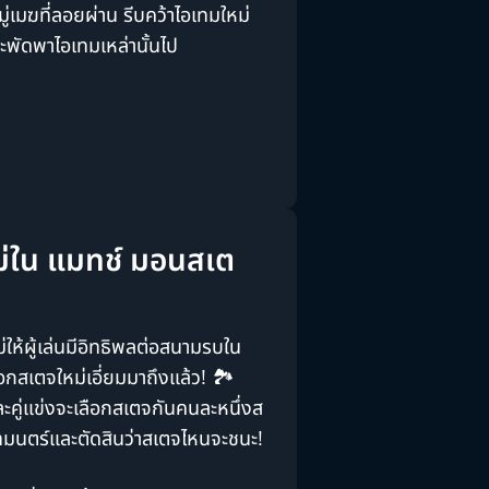
มู่เมฆที่ลอยผ่าน รีบคว้าไอเทมใหม่
ะพัดพาไอเทมเหล่านั้นไป
ม่ใน แมทช์ มอนสเต
ใหม่ให้ผู้เล่นมีอิทธิพลต่อสนามรบใน
อกสเตจใหม่เอี่ยมมาถึงแล้ว! 🏞️
ละคู่แข่งจะเลือกสเตจกันคนละหนึ่งส
ทมนตร์และตัดสินว่าสเตจไหนจะชนะ!