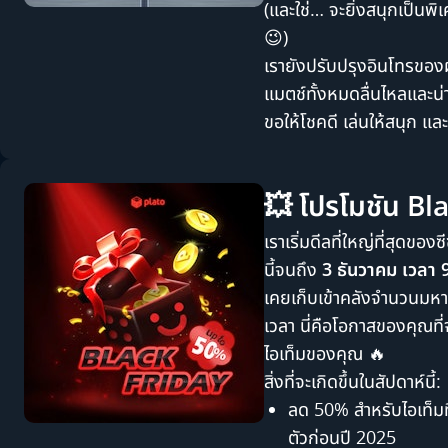
(และใช่… จะยิ่งสนุกเป็นพิเ
😉)
เรายังปรับปรุงอินโทรของผู
แมตช์ทั้งหมดลื่นไหลและน่าตื
ขอให้โชคดี เล่นให้สนุก 
💥 โปรโมชัน Bl
เราเริ่มดีลที่ใหญ่ที่สุดของซ
นี้จนถึง
3 ธันวาคม เวลา 
เคยเก็บเข้าคลังจำนวนมหา
เวลา นี่คือโอกาสของคุณที่
ไอเท็มของคุณ 🔥
สิ่งที่จะเกิดขึ้นในสัปดาห์นี้:
ลด 50% สำหรับไอเท็มที
ตัวก่อนปี 2025