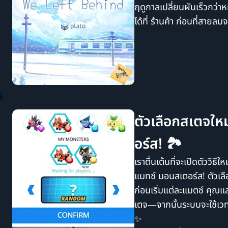
ฤดูกาลเปลี่ยนผันเร็วกว่าห
ได้ที่
ร้านค้า
ก่อนที่สายลมจ
ตัวเลือกสเตจให
อร์ส! 🏞️
เราตื่นเต้นที่จะเปิดตัววิธี
แมทช์ มอนสเตอร์ส! ตัวเลื
ก่อนเริ่มแต่ละแมตช์ คุณแ
เตจ—จากนั้นระบบจะใช้เว
✨