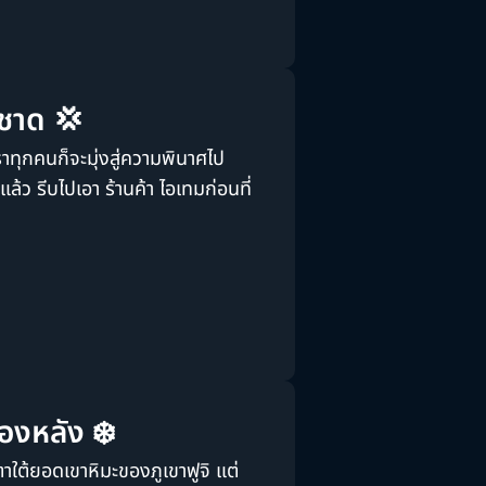
ีชาด 💢
าทุกคนก็จะมุ่งสู่ความพินาศไป
จแล้ว รีบไปเอา
ร้านค้า
ไอเทมก่อนที่
ื้องหลัง ❄️
าใต้ยอดเขาหิมะของภูเขาฟูจิ แต่