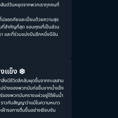
ุขสันต์วันหยุดจากพวกเราทุกคนที่
ที่ปลอดภัยและเปี่ยมด้วยความสุข
คนที่สำคัญที่สุด ขอบคุณที่เป็นส่วน
และที่ร่วมแบ่งปันอีกหนึ่งปีอัน
างแข็ง ❄️
าสิ่งมีชีวิตลึกลับผุดขึ้นจากทะเลสาบ
รูปร่างของพวกมันก่อขึ้นจากน้ำแข็ง
์ของพวกมันครางแผ่วอยู่ใต้ผืนน้ำ
ร์ ราวกับสัญญาว่าแม้ในความหนาว
่งเฝ้ารอการตื่นขึ้นอย่างเงียบงัน