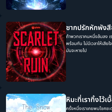
ซากปรักหักพังส
ถ้าพวกเราคนหนึ่งล้มลง เร
พร้อมกัน ไม่มีเวลาให้เสียใ
มันจะหายไป
หิมะที่เราทิ้งไว้เบ
ครั้งหนึ่งเราเคยพบโชคชะต