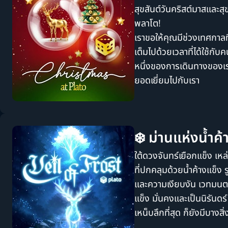
สุขสันต์วันคริสต์มาสและส
พลาโต!
เราขอให้คุณมีช่วงเทศกาล
เต็มไปด้วยเวลาที่ได้ใช้กับ
หนึ่งของการเดินทางของเรา 
ยอดเยี่ยมไปกับเรา
❄️ ม่านแห่งน้ำค้
ใต้ดวงจันทร์เยือกแข็ง เหล่
ที่ปกคลุมด้วยน้ำค้างแข็ง 
และความเงียบงัน เวทมนตร
แข็ง มั่นคงและเป็นนิรันด
เหน็บลึกที่สุด ก็ยังมีบางสิ