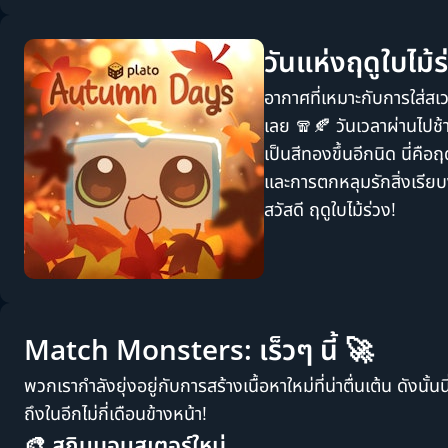
วันแห่งฤดูใบไม้ร
อากาศที่เหมาะกับการใส่สเ
เลย 🧣🍂 วันเวลาผ่านไปช้าล
เป็นสีทองขึ้นอีกนิด นี่ค
และการตกหลุมรักสิ่งเรียบง
สวัสดี ฤดูใบไม้ร่วง!
Match Monsters: เร็วๆ นี้ 🚀
พวกเรากำลังยุ่งอยู่กับการสร้างเนื้อหาใหม่ที่น่าตื่นเต้น ดังนั
ถึงในอีกไม่กี่เดือนข้างหน้า!
🎨 สกินมอนสเตอร์ใหม่