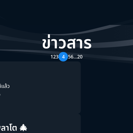
ข่าวสาร
1
2
3
4
5
6
…
20
้แล้ว
ว
พลาโต 🎄