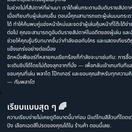
ในช่วงไม่กี่สัปดาห์ที่ผ่านมา เราได้เพิ่มกระดานอันดับรายสัปดาห
เมื่อเทียบกับผู้เล่นคนอื่น ตอนนี้คุณสามารถแตะผู้เล่นบนกระ
ได้ ทำให้ค้นพบคู่แข่งหน้าใหม่และจดจำผู้เล่นคุ้นหน้าที่โต๊ะได้ง่าย
ต่อไป คุณจะสามารถดูอันดับรายสัปดาห์ในอดีตของผู้เล่น และอ
ช่วยให้คุณรู้บริบทมากขึ้นว่ากำลังเจอกับใคร และแสดงเกียรติภู
แข็งแกร่งอย่างต่อเนื่อง
อีกหนึ่งฟีเจอร์ที่หลายคนเรียกร้องก็กำลังจะมาเช่นกัน: การซื้อ
จะเติมชิปได้โดยไม่ต้องลุกจากที่นั่ง — เพื่อกลับเข้าเกมทันที
ขอบคุณที่เล่น พลาโต โป๊กเกอร์ และขอบคุณสำหรับทุกความคิดเห
—
ทีมพลาโต
เรียบแบบสุด ๆ 🌈
ความเรียบง่ายไม่เคยดูดีขนาดนี้มาก่อน มีแต่โทนสีล้วนที่โดดเด
ปัง เลือกเฉดสีโปรดของคุณได้ใน
ร้านค้า
ตอนนี้เลย.