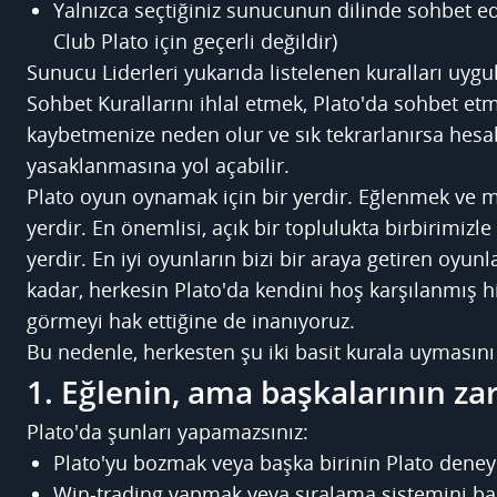
Yalnızca seçtiğiniz sunucunun dilinde sohbet edi
Club Plato için geçerli değildir)
Sunucu Liderleri yukarıda listelenen kuralları uyg
Sohbet Kurallarını ihlal etmek, Plato'da sohbet etm
kaybetmenize neden olur ve sık tekrarlanırsa hesab
yasaklanmasına yol açabilir.
Plato oyun oynamak için bir yerdir. Eğlenmek ve 
yerdir. En önemlisi, açık bir toplulukta birbirimizle
yerdir. En iyi oyunların bizi bir araya getiren oyu
kadar, herkesin Plato'da kendini hoş karşılanmış hi
görmeyi hak ettiğine de inanıyoruz.
Bu nedenle, herkesten şu iki basit kurala uymasını 
1. Eğlenin, ama başkalarının zar
Plato'da şunları yapamazsınız:
Plato'yu bozmak veya başka birinin Plato dene
Win-trading yapmak veya sıralama sistemini b