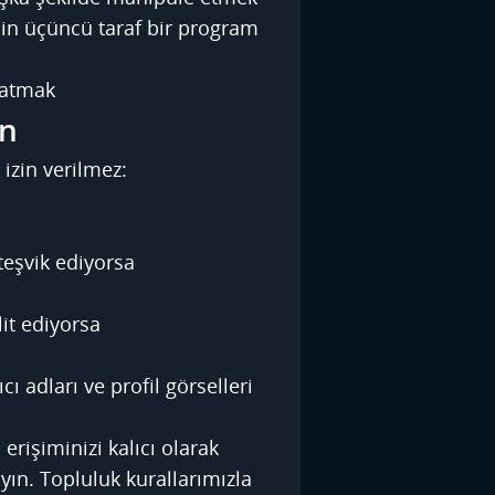
için üçüncü taraf bir program
satmak
ın
 izin verilmez:
teşvik ediyorsa
lit ediyorsa
ı adları ve profil görselleri
erişiminizi kalıcı olarak
ın. Topluluk kurallarımızla