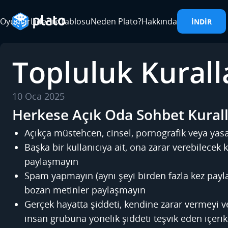
Oyunlar
Liderlik Tablosu
Neden Plato?
Hakkında
İNDIR
Topluluk Kurall
10 Oca 2025
Herkese Açık Oda Sohbet Kurall
Açıkça müstehcen, cinsel, pornografik veya yasa
Başka bir kullanıcıya ait, ona zarar verebilecek ki
paylaşmayın
Spam yapmayın (aynı şeyi birden fazla kez payl
bozan metinler paylaşmayın
Gerçek hayatta şiddeti, kendine zarar vermeyi vey
insan grubuna yönelik şiddeti teşvik eden içeri