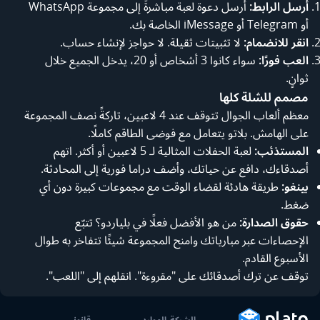
أرسل الرابط:
أرسل دعوة لعبة مباشرةً إلى مجموعة WhatsApp
أو Telegram أو iMessage الخاصة بك.
انقر للانضمام:
لا تثبيتات ثقيلة. لا حواجز لإنشاء حساب.
العب فورًا:
سواء كانوا 3 أشخاص أو 20، يدخل الجميع خلال
ثوانٍ.
مصمم للشلة كلها
معظم ألعاب الجوال تتوقف عند 4 لاعبين، تاركةً نصف المجموعة
على الهامش. بلاتو يتعامل مع فوضى الطاقم كاملًا.
المستذئب:
لعبة الحفلات المثالية لـ 5 لاعبين أو أكثر. اتهم
أصدقاءك، دافع عن حياتك، وأضف دراما فورية إلى المحادثة.
بينغو:
طريقة هادئة لقضاء الوقت مع مجموعات كبيرة دون أي
ضغط.
حقوق الصدارة:
من هو الأفضل فعلًا في بلياردو؟ تتبّع
الإحصاءات عبر مبارياتك وامنح المجموعة شيئًا تتفاخر به طوال
الأسبوع القادم.
توقف عن ترك أصدقائك على "مقروءة". انقلهم إلى "اللعب".
الشركة
الموارد
قانوني