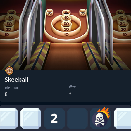
Skeeball
जीता
खेला गया
3
8