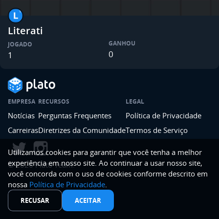
Literati
GANHOU
JOGADO
0
1
EMPRESA
RECURSOS
LEGAL
Notícias
Perguntas Frequentes
Política de Privacidade
Carreiras
Diretrizes da Comunidade
Termos de Serviço
Utilizamos cookies para garantir que você tenha a melhor
experiência em nosso site. Ao continuar a usar nosso site,
©
2026
Plato Team.
você concorda com o uso de cookies conforme descrito em
nossa
Política de Privacidade
.
RECUSAR
ACEITAR