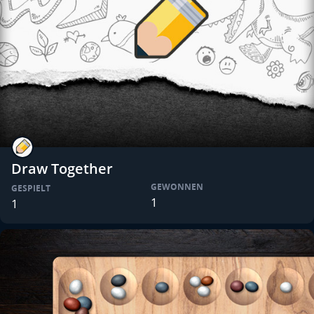
Draw Together
GEWONNEN
GESPIELT
1
1