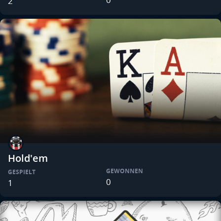
2
Hold'em
GEWONNEN
GESPIELT
0
1