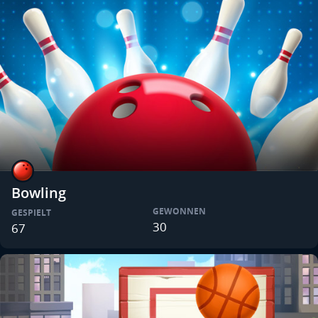
Bowling
GEWONNEN
GESPIELT
30
67