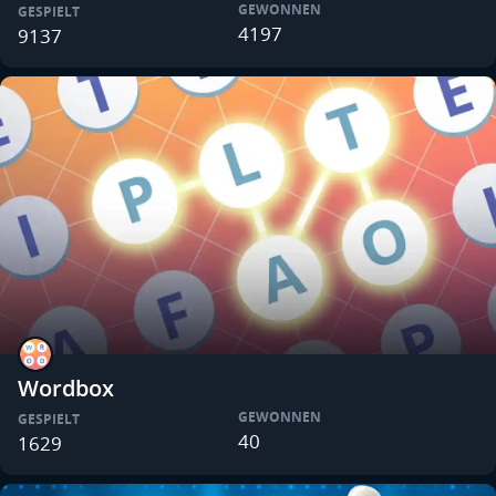
GEWONNEN
GESPIELT
4197
9137
Wordbox
GEWONNEN
GESPIELT
40
1629