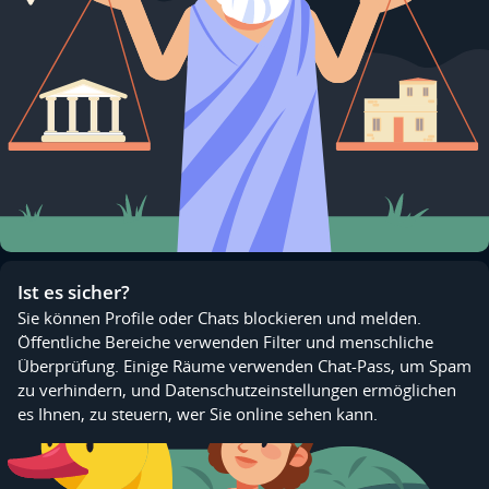
Ist es sicher?
Sie können Profile oder Chats blockieren und melden.
Öffentliche Bereiche verwenden Filter und menschliche
Überprüfung. Einige Räume verwenden Chat-Pass, um Spam
zu verhindern, und Datenschutzeinstellungen ermöglichen
es Ihnen, zu steuern, wer Sie online sehen kann.