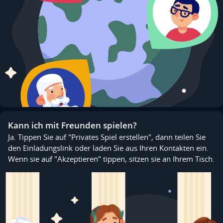
Kann ich mit Freunden spielen?
Ja. Tippen Sie auf "Privates Spiel erstellen", dann teilen Sie
den Einladungslink oder laden Sie aus Ihren Kontakten ein.
Wenn sie auf "Akzeptieren" tippen, sitzen sie an Ihrem Tisch.