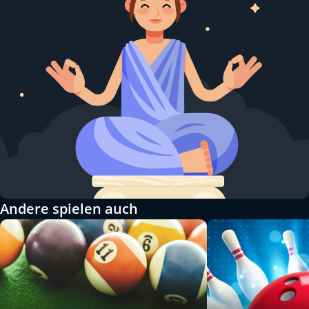
Andere spielen auch