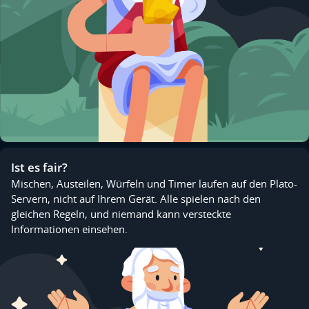
Ist es fair?
Mischen, Austeilen, Würfeln und Timer laufen auf den Plato-
Servern, nicht auf Ihrem Gerät. Alle spielen nach den
gleichen Regeln, und niemand kann versteckte
Informationen einsehen.