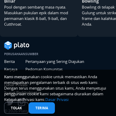
Biliar
Bowling
Pool dengan sembang masa nyata.
Bowling di telapak
Masukkan pukulan epik dalam mod
Gulung untuk strik
permainan klasik 8-ball, 9-ball, dan
frame dan kalahka
Cutthroat.
Anda.
PERUSAHAAN
SUMBER
Berita
Pertanyaan yang Sering Diajukan
Kerjaya
Pedoman Komunitas
Kami menggunakan cookie untuk memastikan Anda
PERUNDANGAN
mendapatkan pengalaman terbaik di situs web kami.
Dasar Privasi
Dengan terus menggunakan situs kami, Anda menyetujui
Syarat Perkhidmatan
penggunaan cookie kami sebagaimana diuraikan dalam
Kebijakan Privasi kami.
Dasar Privasi
TOLAK
TERIMA
©
2026
Plato Team.