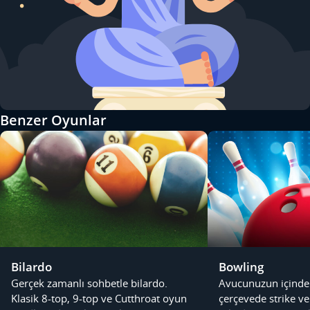
Benzer Oyunlar
Bilardo
Bowling
Gerçek zamanlı sohbetle bilardo.
Avucunuzun içinde
Klasik 8-top, 9-top ve Cutthroat oyun
çerçevede strike v