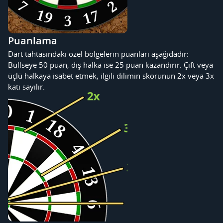
Puanlama
Dart tahtasındaki özel bölgelerin puanları aşağıdadır:
Bullseye 50 puan, dış halka ise 25 puan kazandırır. Çift veya
üçlü halkaya isabet etmek, ilgili dilimin skorunun 2x veya 3x
katı sayılır.