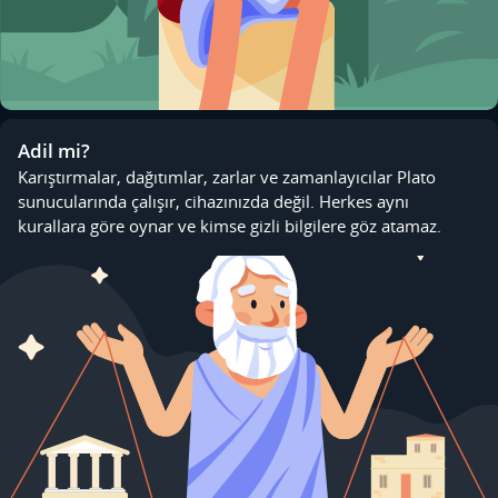
Adil mi?
Karıştırmalar, dağıtımlar, zarlar ve zamanlayıcılar Plato
sunucularında çalışır, cihazınızda değil. Herkes aynı
kurallara göre oynar ve kimse gizli bilgilere göz atamaz.