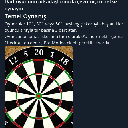
Dart oyununu arkadaşlarınızla çevrimiçi ücretsiz
oynayın
Temel Oynanış
Oyuncular 101, 301 veya 501 başlangıç skoruyla başlar. Her
oyuncu sırayla tur başına 3 dart atar.
Oyuncunun amacı skorunu tam olarak 0’a indirmektir (buna
Checkout da denir); Pro Modda ek bir gereklilik vardır.