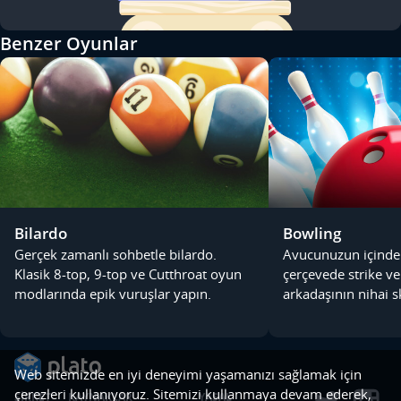
Benzer Oyunlar
Bilardo
Bowling
Gerçek zamanlı sohbetle bilardo.
Avucunuzun içinde
Klasik 8-top, 9-top ve Cutthroat oyun
çerçevede strike v
modlarında epik vuruşlar yapın.
arkadaşının nihai 
Web sitemizde en iyi deneyimi yaşamanızı sağlamak için
çerezleri kullanıyoruz. Sitemizi kullanmaya devam ederek,
ŞIRKET
KAYNAKLAR
YASAL