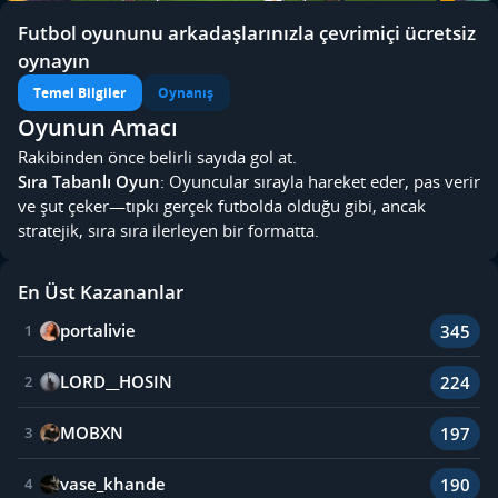
Futbol oyununu arkadaşlarınızla çevrimiçi ücretsiz
oynayın
Temel Bilgiler
Oynanış
Oyunun Amacı
Rakibinden önce belirli sayıda gol at.
Sıra Tabanlı Oyun
: Oyuncular sırayla hareket eder, pas verir
ve şut çeker—tıpkı gerçek futbolda olduğu gibi, ancak
stratejik, sıra sıra ilerleyen bir formatta.
En Üst Kazananlar
portalivie
345
1
LORD__HOSIN
224
2
MOBXN
197
3
vase_khande
190
4