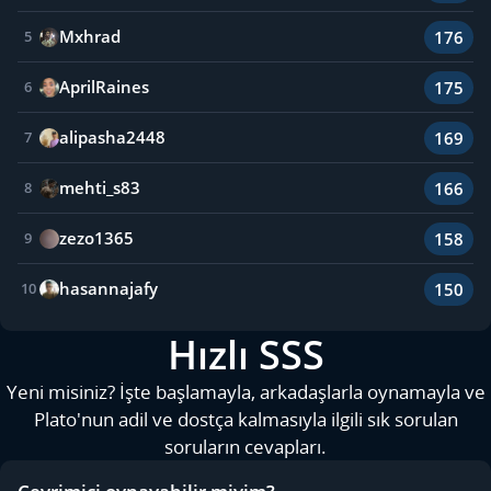
Mxhrad
176
5
AprilRaines
175
6
alipasha2448
169
7
mehti_s83
166
8
zezo1365
158
9
hasannajafy
150
10
Hızlı SSS
Yeni misiniz? İşte başlamayla, arkadaşlarla oynamayla ve
Plato'nun adil ve dostça kalmasıyla ilgili sık sorulan
soruların cevapları.