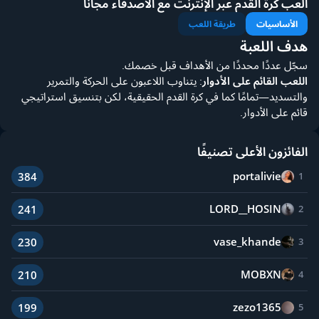
العب كرة القدم عبر الإنترنت مع الأصدقاء مجانًا
الأساسيات
طريقة اللعب
هدف اللعبة
سجّل عددًا محددًا من الأهداف قبل خصمك.
اللعب القائم على الأدوار
: يتناوب اللاعبون على الحركة والتمرير
والتسديد—تمامًا كما في كرة القدم الحقيقية، لكن بتنسيق استراتيجي
قائم على الأدوار.
الفائزون الأعلى تصنيفًا
portalivie
384
1
LORD__HOSIN
241
2
vase_khande
230
3
MOBXN
210
4
zezo1365
199
5