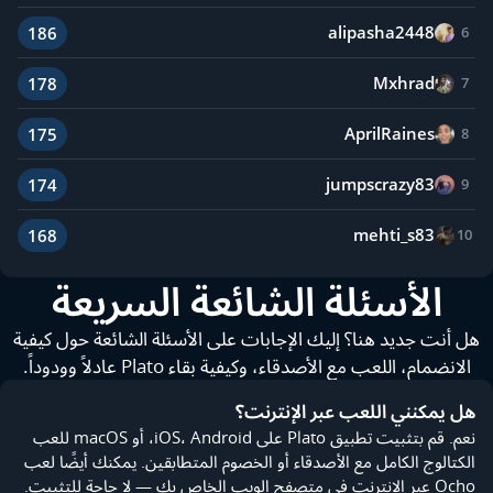
alipasha2448
186
6
Mxhrad
178
7
AprilRaines
175
8
jumpscrazy83
174
9
mehti_s83
168
10
الأسئلة الشائعة السريعة
هل أنت جديد هنا؟ إليك الإجابات على الأسئلة الشائعة حول كيفية
الانضمام، اللعب مع الأصدقاء، وكيفية بقاء Plato عادلاً وودوداً.
هل يمكنني اللعب عبر الإنترنت؟
نعم. قم بتثبيت تطبيق Plato على iOS، Android، أو macOS للعب
الكتالوج الكامل مع الأصدقاء أو الخصوم المتطابقين. يمكنك أيضًا لعب
Ocho عبر الإنترنت في متصفح الويب الخاص بك — لا حاجة للتثبيت.