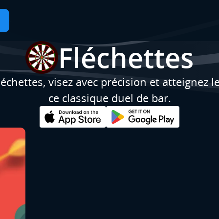
Fléchettes
léchettes, visez avec précision et atteignez l
ce classique duel de bar.