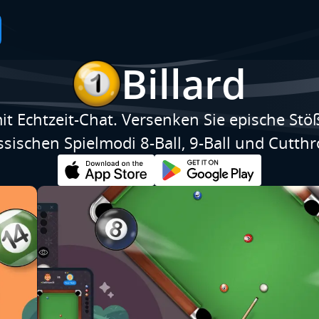
Billard
mit Echtzeit-Chat. Versenken Sie epische Stö
ssischen Spielmodi 8-Ball, 9-Ball und Cutthr