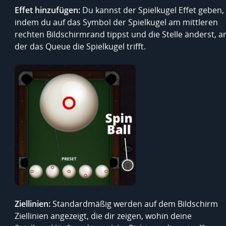
Effet hinzufügen:
Du kannst der Spielkugel Effet geben,
indem du auf das Symbol der Spielkugel am mittleren
rechten Bildschirmrand tippst und die Stelle änderst, a
der das Queue die Spielkugel trifft.
Ziellinien:
Standardmäßig werden auf dem Bildschirm
Ziellinien angezeigt, die dir zeigen, wohin deine