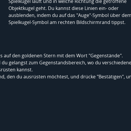
Spielkugel läuft und in welche Richtung die getroffene
Objektkugel geht. Du kannst diese Linien ein- oder
ausblenden, indem du auf das "Auge"-Symbol über de
Spielkugel-Symbol am rechten Bildschirmrand tippst.
ls auf den goldenen Stern mit dem Wort "Gegenstände".
nd du gelangst zum Gegenstandsbereich, wo du verschieden
rüsten kannst.
d, den du ausrüsten möchtest, und drücke "Bestätigen", u