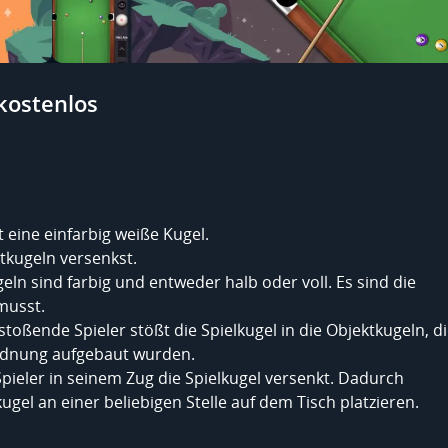
 kostenlos
t eine einfarbig weiße Kugel.
tkugeln versenkst.
ln sind farbig und entweder halb oder voll. Es sind die
musst.
stoßende Spieler stößt die Spielkugel in die Objektkugeln, d
rdnung aufgebaut wurden.
 Spieler in seinem Zug die Spielkugel versenkt. Dadurch
ugel an einer beliebigen Stelle auf dem Tisch platzieren.