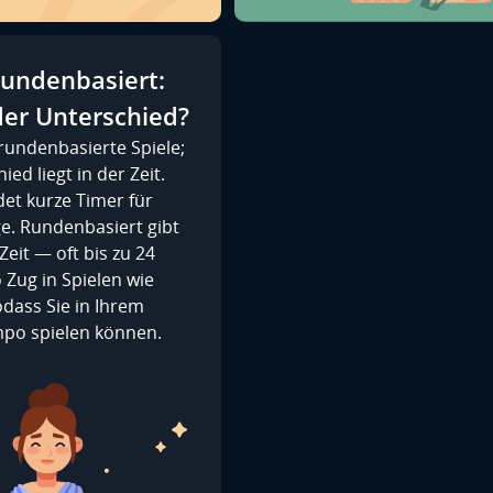
 rundenbasiert:
der Unterschied?
rundenbasierte Spiele;
ed liegt in der Zeit.
et kurze Timer für
e. Rundenbasiert gibt
eit — oft bis zu 24
Zug in Spielen wie
dass Sie in Ihrem
po spielen können.