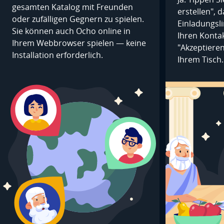
gesamten Katalog mit Freunden
erstellen", 
oder zufälligen Gegnern zu spielen.
Einladungsli
Sie können auch Ocho online in
Ihren Kontak
Ihrem Webbrowser spielen — keine
"Akzeptieren
Installation erforderlich.
Ihrem Tisch.