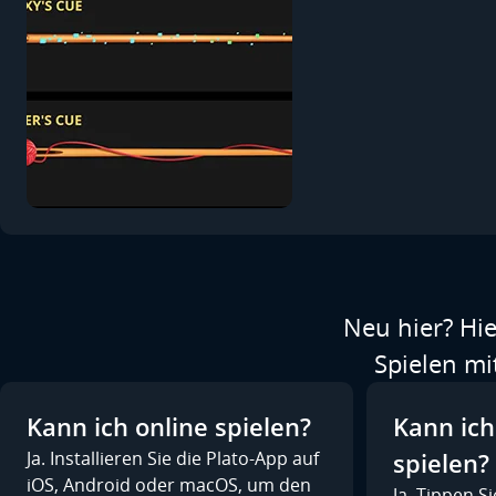
Neu hier? Hie
Spielen mi
Kann ich online spielen?
Kann ich
Ja. Installieren Sie die Plato-App auf
spielen?
iOS, Android oder macOS, um den
Ja. Tippen Si