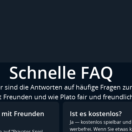
Schnelle FAQ
r sind die Antworten auf häufige Fragen zum
t Freunden und wie Plato fair und freundlich
 mit Freunden
Ist es kostenlos?
Ja — kostenlos spielbar und
werbefrei. Wenn Sie etwas k
e auf "Privates Spiel