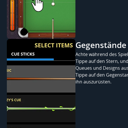
Gegenstände
Achte während des Spie
Tippe auf den Stern, u
Queues und Designs aus
Tippe auf den Gegenstan
ihn auszurüsten.