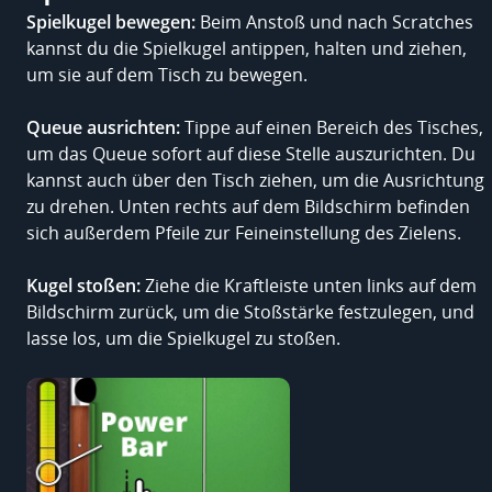
Spielkugel bewegen:
Beim Anstoß und nach Scratches
kannst du die Spielkugel antippen, halten und ziehen,
um sie auf dem Tisch zu bewegen.
Queue ausrichten:
Tippe auf einen Bereich des Tisches,
um das Queue sofort auf diese Stelle auszurichten. Du
kannst auch über den Tisch ziehen, um die Ausrichtung
zu drehen. Unten rechts auf dem Bildschirm befinden
sich außerdem Pfeile zur Feineinstellung des Zielens.
Kugel stoßen:
Ziehe die Kraftleiste unten links auf dem
Bildschirm zurück, um die Stoßstärke festzulegen, und
lasse los, um die Spielkugel zu stoßen.