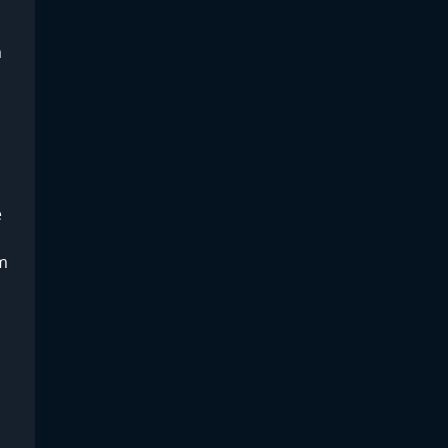
m
e
m