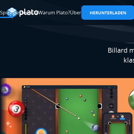
Spiele
Bestenliste
Warum Plato?
Über
HERUNTERLADEN
Billard 
kla