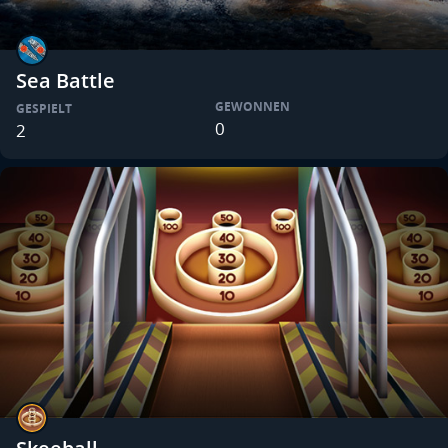
Sea Battle
GEWONNEN
GESPIELT
0
2