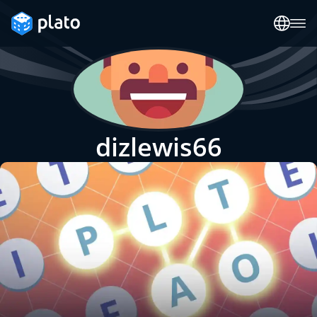
dizlewis66