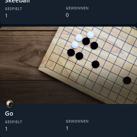
Skeeball
GEWONNEN
GESPIELT
0
1
Go
GEWONNEN
GESPIELT
1
1