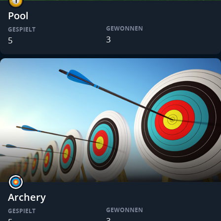
Pool
GEWONNEN
GESPIELT
3
5
Archery
GEWONNEN
GESPIELT
3