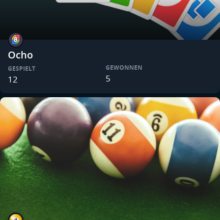
Ocho
GEWONNEN
GESPIELT
5
12