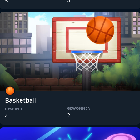
5
Basketball
GEWONNEN
GESPIELT
2
4