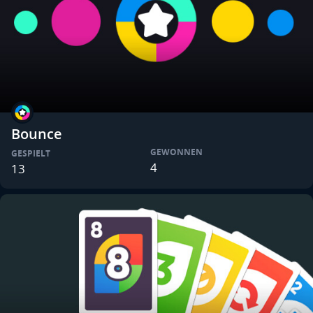
Bounce
GEWONNEN
GESPIELT
4
13