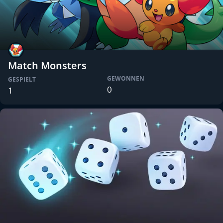
Match Monsters
GEWONNEN
GESPIELT
0
1