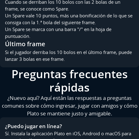
Cuando se derriban los 10 bolos con las 2 bolas de un
frame, se conoce como Spare.
Un Spare vale 10 puntos, más una bonificación de lo que se
consiga con la 1.ª bola del siguiente frame.
Un Spare se marca con una barra "/" en la hoja de
puntuación.
Último frame
Si el jugador derriba los 10 bolos en el último frame, puede
lanzar 3 bolas en ese frame.
Preguntas frecuentes
rápidas
¿Nuevo aquí? Aquí están las respuestas a preguntas
comunes sobre cómo ingresar, jugar con amigos y cómo
Plato se mantiene justo y amigable.
¿Puedo jugar en línea?
Sí. Instala la aplicación Plato en iOS, Android o macOS para