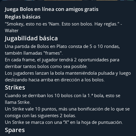
Juega Bolos en línea con amigos gratis
Reglas básicas
"Smokey, esto no es ‘Nam. Esto son bolos. Hay reglas." -
Walter
Jugabilidad básica
Una partida de Bolos en Plato consta de 5 o 10 rondas,
también llamadas "frames".
En cada frame, el jugador tendrá 2 oportunidades para
derribar tantos bolos como sea posible.
Los jugadores lanzan la bola manteniéndola pulsada y luego
deslizando hacia arriba en dirección a los bolos.
Strikes
Cuando se derriban los 10 bolos con la 1.ª bola, esto se
llama Strike.
Un Strike vale 10 puntos, más una bonificación de lo que se
consiga con las siguientes 2 bolas.
Un Strike se marca con una “X” en la hoja de puntuación.
Spares