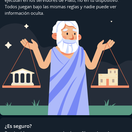
ejecutan en los servidores de Plato, no en tu dispositivo.
Todos juegan bajo las mismas reglas y nadie puede ver
información oculta.
¿Es seguro?