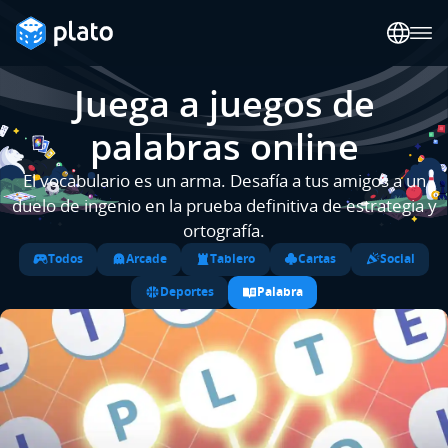
Juega a juegos de
palabras online
El vocabulario es un arma. Desafía a tus amigos a un
duelo de ingenio en la prueba definitiva de estrategia y
ortografía.
Todos
Arcade
Tablero
Cartas
Social
Deportes
Palabra