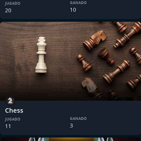
GANADO
JUGADO
10
20
Chess
GANADO
JUGADO
3
11