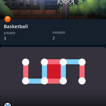
Basketball
GANADO
JUGADO
2
3