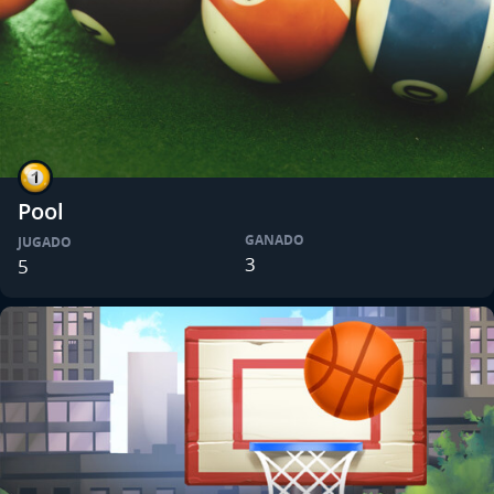
Pool
GANADO
JUGADO
3
5