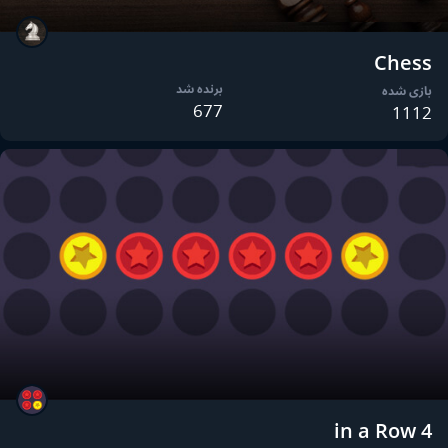
Chess
برنده شد
بازی شده
677
1112
4 in a Row