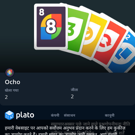
Ocho
जीता
खेला गया
2
2
कंपनी
संसाधन
कानूनी
समाचार
अक्सर पूछे जाने वाले प्रश्न
गोपनीयता नीति
हमारी वेबसाइट पर आपको सर्वोत्तम अनुभव प्रदान करने के लिए हम कुकीज़
करियर
समुदाय दिशानिर्देश
सेवा की शर्तें
का उपयोग करते हैं। हमारी साइट का उपयोग जारी रखकर, आप हमारी