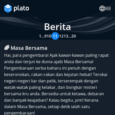
Berita
1
…
9
10
11
12
13
…
20
🌈 Masa Bersama
Hai, para pengembara! Ajak kawan-kawan paling rapat
anda dan terjun ke dunia ajaib Masa Bersama!
Pengembaraan serba baharu ini penuh dengan
keseronokan, rakan-rakan dan kejutan hebat! Terokai
negeri-negeri liar dan pelik, terserempak dengan
watak-watak paling kelakar, dan bongkar misteri
bersama kru anda. Bersedia untuk ketawa, debaran
dan banyak keajaiban? Kalau begitu, jom! Kerana
dalam Masa Bersama, setiap detik ialah satu
pengembaraan!