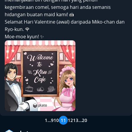
kegembiraan comel, semoga hari anda semanis
hidangan buatan maid kami! 🍰
Selamat Hari Valentine (awal) daripada Miko-chan dan
Ryo-kun. 🌹
Moe-moe kyun! ✨
1
…
9
10
11
12
13
…
20