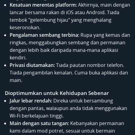
Kesatuan merentas platform:
Akhirnya, main dengan
lancar bersama rakan di iOS atau Android. Tiada
tembok "gelembung hijau" yang menghalang
keseronokan.
Pengalaman sembang terbina:
Rupa yang kemas dan
ringkas, menggabungkan sembang dan permainan
dengan lebih baik daripada mana-mana aplikasi
kendiri.
Privasi diutamakan:
Tiada pautan nombor telefon.
Tiada pengambilan kenalan. Cuma buka aplikasi dan
main.
Dioptimumkan untuk Kehidupan Sebenar
Jalur lebar rendah:
Direka untuk bersambung
dengan pantas, walaupun anda tidak menggunakan
Wi-Fi berkelajuan tinggi.
Main dengan satu tangan:
Kebanyakan permainan
kami dalam mod potret, sesuai untuk bermain