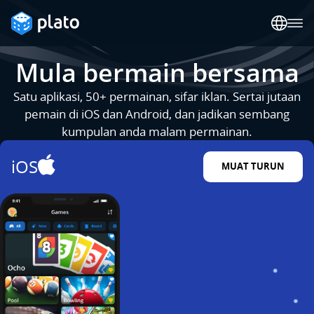
Mula bermain bersama
Satu aplikasi, 50+ permainan, sifar iklan. Sertai jutaan
pemain di iOS dan Android, dan jadikan sembang
kumpulan anda malam permainan.
iOS
MUAT TURUN