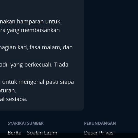
unakan hamparan untuk
kara yang membosankan
gian kad, fasa malam, dan
dil yang berkecuali. Tiada
untuk mengenal pasti siapa
turan.
ai sesiapa.
SYARIKAT
SUMBER
PERUNDANGAN
Berita
Soalan Lazim
Dasar Privasi