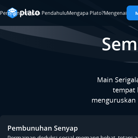
Permainan
Papan Pendahulu
Mengapa Plato?
Mengenai
Sem
Main Serigal
tempat 
menguruskan p
Pembunuhan Senyap
Permainan deduksi sosial memang hebat, tetapi 