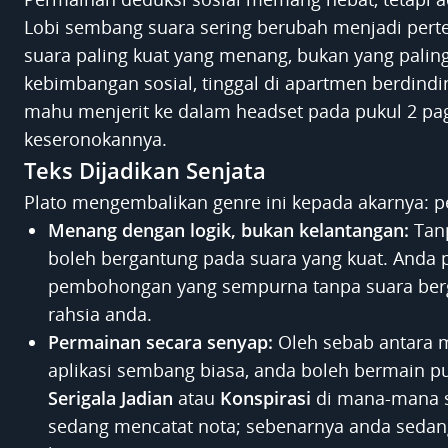
Lobi sembang suara sering berubah menjadi pert
suara paling kuat yang menang, bukan yang palin
kebimbangan sosial, tinggal di apartmen berdindin
mahu menjerit ke dalam headset pada pukul 2 pag
keseronokannya.
Teks Dijadikan Senjata
Plato mengembalikan genre ini kepada akarnya: pe
Menang dengan logik, bukan kelantangan:
Tanp
boleh bergantung pada suara yang kuat. Anda p
pembohongan yang sempurna tanpa suara ber
rahsia anda.
Permainan secara senyap:
Oleh sebab antara m
aplikasi sembang biasa, anda boleh bermain pu
Serigala Jadian
atau
Konspirasi
di mana-mana sa
sedang mencatat nota; sebenarnya anda seda