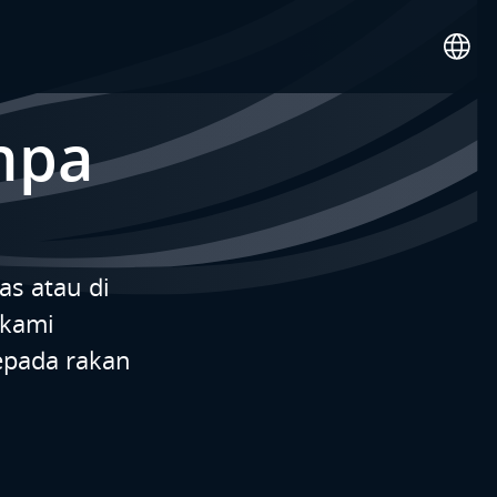
npa
as atau di
 kami
epada rakan