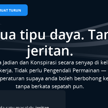
MUAT TURUN
ua tipu daya. Ta
jeritan.
a Jadian dan Konspirasi secara senyap di kel
kerja. Tidak perlu Pengendali Permainan —
eraturan supaya anda boleh berbohong k
tanpa berkata sepatah pun.
ada satu masalah:
jeritan.