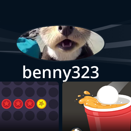
benny323