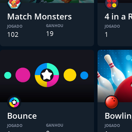
Match Monsters
4 in a
GANHOU
JOGADO
JOGADO
19
102
1
Bounce
Bowlin
GANHOU
JOGADO
JOGADO