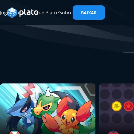
Jogos
Placar
Por que Plato?
Sobre
BAIXAR