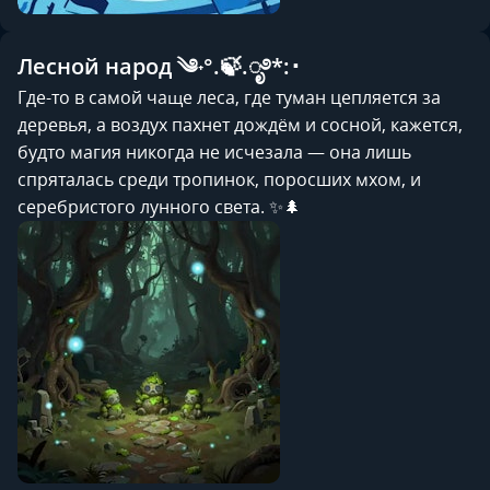
Лесной народ ༄˖°.🍃.ೃ࿔*:･
Где-то в самой чаще леса, где туман цепляется за
деревья, а воздух пахнет дождём и сосной, кажется,
будто магия никогда не исчезала — она лишь
спряталась среди тропинок, поросших мхом, и
серебристого лунного света. ✨🌲