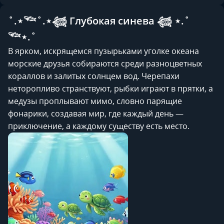
˚.⋆𓆝˚.⋆𓆉 Глубокая синева 𓆉 ⋆.˚
𓆝⋆.˚
В ярком, искрящемся пузырьками уголке океана
морские друзья собираются среди разноцветных
кораллов и залитых солнцем вод. Черепахи
неторопливо странствуют, рыбки играют в прятки, а
медузы проплывают мимо, словно парящие
фонарики, создавая мир, где каждый день —
приключение, а каждому существу есть место.