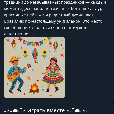
традиций до незабываемых праздников — каждый
момент здесь наполнен жизнью. Богатая культура,
красочные пейзажи и радостный дух делают
Бразилию по-настоящему уникальной. Это место,
где общение, страсть и счастье рождаются
естественно. ✨
｡⋆｡☁︎｡ﾟ⋆ Играть вместе ⋆｡ﾟ☁︎｡⋆｡