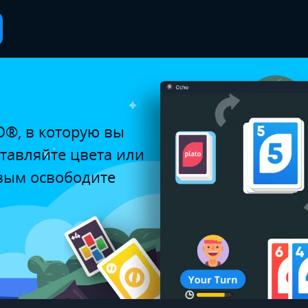
O®, в которую вы
ставляйте цвета или
рвым освободите