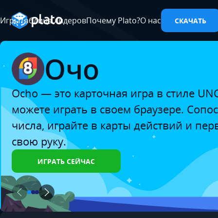
Игры
Таблица лидеров
Почему Plato?
О нас
СКАЧАТЬ
Очо
Ocho — это карточная игра в стиле UN
можете играть в своем браузере. Сопо
числа, играйте в карты действий и пе
свою руку.
ИГРАТЬ СЕЙЧАС