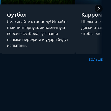
футбол
Карром
Смахивайте к гоооолу! Играйте
Щелкните по би
в миниатюрную, динамичную
диски и закрой
версию футбола, где ваши
чтобы одержат
навыки передачи и удара будут
испытаны.
БОЛЬШЕ