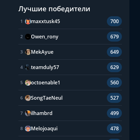
Лучшие победители
maxxtusk45
700
1
Owen_rony
679
2
MekAyue
649
3
teamduly57
629
4
octoenable1
560
5
SongTaeNeul
527
6
ilhambrd
499
7
Melojoaqui
478
8