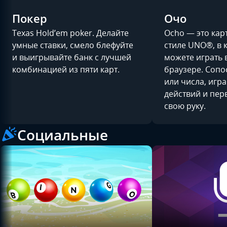
Покер
Очо
Texas Hold’em poker. Делайте
Ocho — это кар
умные ставки, смело блефуйте
стиле UNO®, в 
и выигрывайте банк с лучшей
можете играть 
комбинацией из пяти карт.
браузере. Сопо
или числа, игра
действий и пер
свою руку.
Социальные