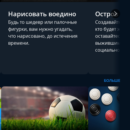
Нарисовать воедино
Остров
Будь то шедевр или палочные
Создавайте аль
фигурки, вам нужно угадать,
кто будет жить,
что нарисовано, до истечения
оставайтесь п
времени.
выжившим в эт
социального в
БОЛЬШЕ