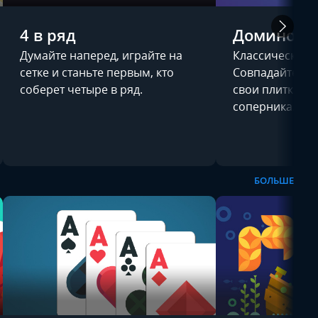
4 в ряд
Домино
Думайте наперед, играйте на
Классические 
сетке и станьте первым, кто
Совпадайте точ
соберет четыре в ряд.
свои плитки и 
соперника.
БОЛЬШЕ