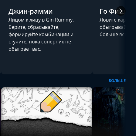
Джин-рамми
Го Фиш
Лицом к лицу в Gin Rummy.
Ловите карты, 
Берите, сбрасывайте,
обыгрывайте д
формируйте комбинации и
больше всего ч
стучите, пока соперник не
обыграет вас.
БОЛЬШЕ