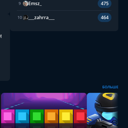
Emsz_
475
9
___zahrra___
464
10
M
БОЛЬШЕ