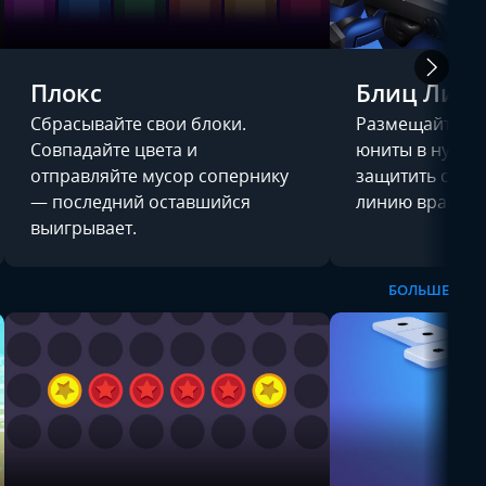
Плокс
Блиц Лиг
Сбрасывайте свои блоки.
Размещайте п
Совпадайте цвета и
юниты в нужно
отправляйте мусор сопернику
защитить свою 
— последний оставшийся
линию врага.
выигрывает.
БОЛЬШЕ