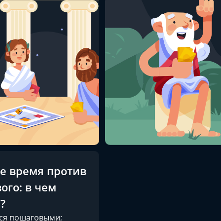
е время против
ого: в чем
?
ся пошаговыми;