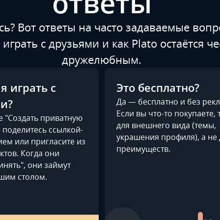
ответы
ь? Вот ответы на часто задаваемые вопр
, играть с друзьями и как Plato остаётся ч
дружелюбным.
я играть с
Это бесплатно?
и?
Да — бесплатно и без рек
Если вы что-то покупаете, 
е "Создать приватную
для внешнего вида (темы,
м поделитесь ссылкой-
украшения профиля), а не 
ем или пригласите из
преимуществ.
ктов. Когда они
нять", они займут
ашим столом.