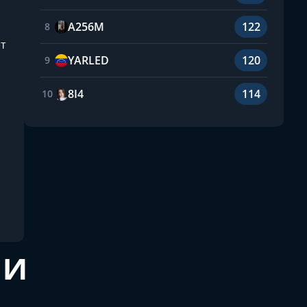
A256M
122
8
т
YARLED
120
9
8I4
114
10
 и