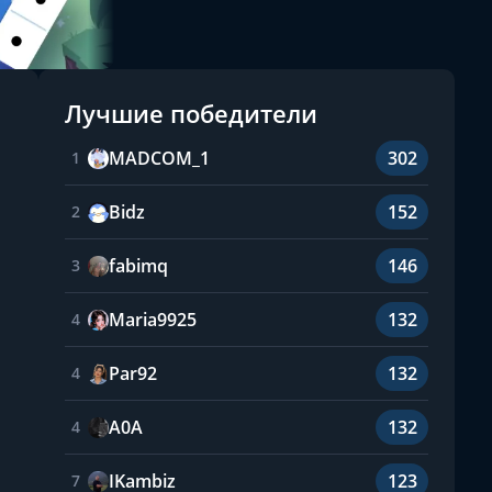
Лучшие победители
MADCOM_1
302
1
Bidz
152
2
fabimq
146
3
Maria9925
132
4
Par92
132
4
A0A
132
4
IKambiz
123
7