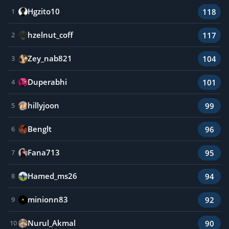
Hgzito10
118
1
hzelnut_coff
117
2
Zey_nab821
104
3
Duperabhi
101
4
hillyjoon
99
5
Benglt
96
6
Fana713
95
7
Hamed_ms26
94
8
minionn83
92
9
Nurul_Akmal
90
10