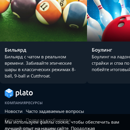
Бильярд
Боулинг
Бильярд с чатом в реальном
Боулинг на ладон
времени. Забивайте эпические
страйки и спэа п
шары в классических режимах 8-
побейте итоговый
ball, 9-ball и Cutthroat.
КОМПАНИЯ
РЕСУРСЫ
Новости
Часто задаваемые вопросы
Карьера
Правила сообщества
Мы используем файлы cookie, чтобы обеспечить вам
лучший опыт на нашем сайте. Продолжая
ЮРИДИЧЕСКАЯ ИНФОРМАЦИЯ