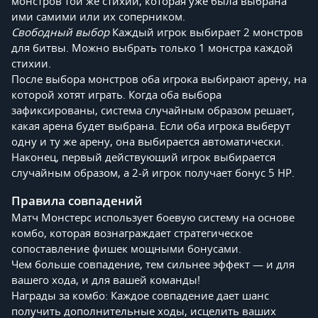
монстров той же стихии, которая уже была выбрана
ими самими или их соперником.
Свободный выбор
Каждый игрок выбирает 2 монстров
для битвы. Можно выбрать только 1 монстра каждой
стихии.
После выбора монстров оба игрока выбирают арену, на
которой хотят играть. Когда оба выбора
зафиксированы, система случайным образом решает,
какая арена будет выбрана. Если оба игрока выберут
одну и ту же арену, она выбирается автоматически.
Наконец, первый действующий игрок выбирается
случайным образом, а 2-й игрок получает бонус 5 HP.
Правила совпадений
Матч Монстерс использует боевую систему на основе
комбо, которая вознаграждает стратегическое
сопоставление фишек мощными бонусами.
Чем больше совпадение, тем сильнее эффект — и для
вашего хода, и для вашей команды!
Награды за комбо:
Каждое совпадение дает шанс
получить дополнительные ходы, исцелить ваших