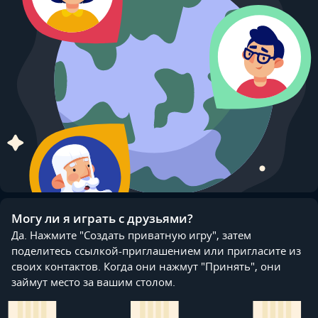
Могу ли я играть с друзьями?
Да. Нажмите "Создать приватную игру", затем
поделитесь ссылкой-приглашением или пригласите из
своих контактов. Когда они нажмут "Принять", они
займут место за вашим столом.