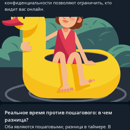
конфиденциальности позволяют ограничить, кто
видит вас онлайн.
Реальное время против пошагового: в чем
разница?
Оба являются пошаговыми; разница в таймере. В