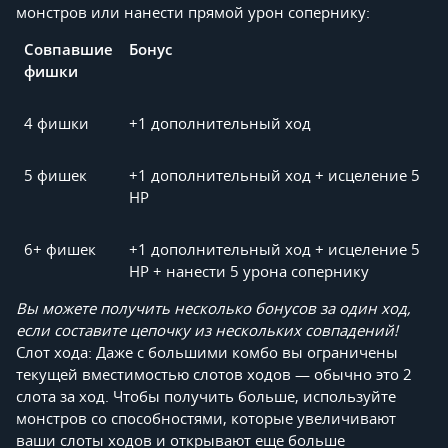
монстров или нанести прямой урон сопернику:
Совпавшие
Бонус
фишки
4 фишки
+1 дополнительный ход
5 фишек
+1 дополнительный ход + исцеление 5
HP
6+ фишек
+1 дополнительный ход + исцеление 5
HP + нанести 5 урона сопернику
Вы можете получить несколько бонусов за один ход,
если составите цепочку из нескольких совпадений!
Слот хода:
Даже с большими комбо вы ограничены
текущей вместимостью слотов ходов — обычно это 2
слота за ход. Чтобы получить больше, используйте
монстров со способностями, которые увеличивают
ваши слоты ходов и открывают еще больше