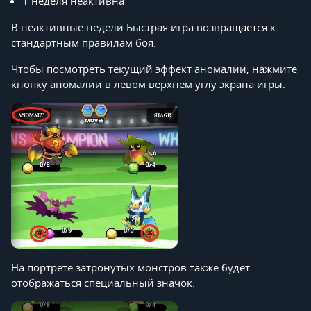
1 неделя неактивна
В неактивные недели Быстрая игра возвращается к
стандартным правилам боя.
Чтобы посмотреть текущий эффект аномалии, нажмите
кнопку аномалии в левом верхнем углу экрана игры.
На портрете затронутых монстров также будет
отображаться специальный значок.