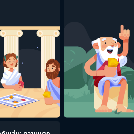
ดกันเล่น: ความแตก