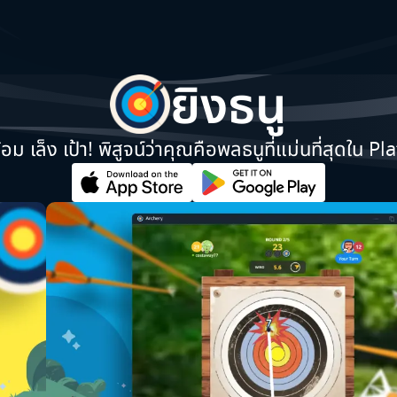
ยิงธนู
อม เล็ง เป้า! พิสูจน์ว่าคุณคือพลธนูที่แม่นที่สุดใน Pl