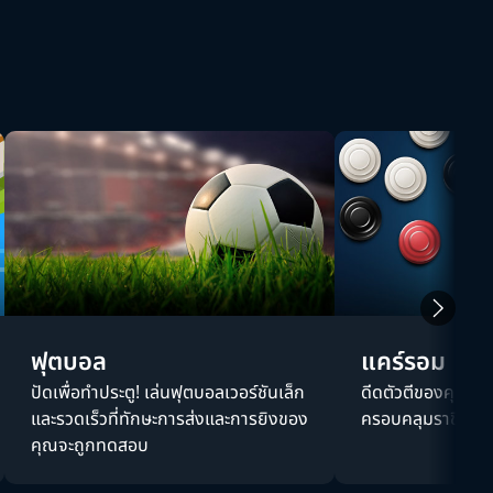
ฟุตบอล
แคร์รอม
ปัดเพื่อทำประตู! เล่นฟุตบอลเวอร์ชันเล็ก
ดีดตัวตีของคุณ จม
และรวดเร็วที่ทักษะการส่งและการยิงของ
ครอบคลุมราชินีเพื่
คุณจะถูกทดสอบ