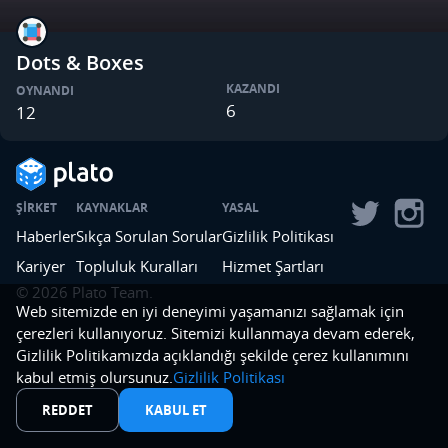
Dots & Boxes
KAZANDI
OYNANDI
6
12
ŞIRKET
KAYNAKLAR
YASAL
Haberler
Sıkça Sorulan Sorular
Gizlilik Politikası
Kariyer
Topluluk Kuralları
Hizmet Şartları
©
2026
Plato Team.
Web sitemizde en iyi deneyimi yaşamanızı sağlamak için
çerezleri kullanıyoruz. Sitemizi kullanmaya devam ederek,
Gizlilik Politikamızda açıklandığı şekilde çerez kullanımını
kabul etmiş olursunuz.
Gizlilik Politikası
REDDET
KABUL ET