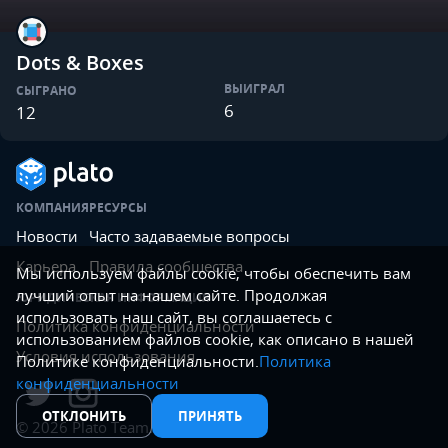
Dots & Boxes
ВЫИГРАЛ
СЫГРАНО
6
12
КОМПАНИЯ
РЕСУРСЫ
Новости
Часто задаваемые вопросы
Карьера
Правила сообщества
Мы используем файлы cookie, чтобы обеспечить вам
лучший опыт на нашем сайте. Продолжая
ЮРИДИЧЕСКАЯ ИНФОРМАЦИЯ
использовать наш сайт, вы соглашаетесь с
Политика конфиденциальности
использованием файлов cookie, как описано в нашей
Условия использования
Политике конфиденциальности.
Политика
конфиденциальности
ОТКЛОНИТЬ
ПРИНЯТЬ
©
2026
Plato Team.