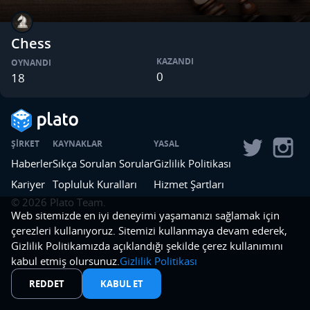
Chess
KAZANDI
OYNANDI
0
18
ŞIRKET
KAYNAKLAR
YASAL
Haberler
Sıkça Sorulan Sorular
Gizlilik Politikası
Kariyer
Topluluk Kuralları
Hizmet Şartları
©
2026
Plato Team.
Web sitemizde en iyi deneyimi yaşamanızı sağlamak için
çerezleri kullanıyoruz. Sitemizi kullanmaya devam ederek,
Gizlilik Politikamızda açıklandığı şekilde çerez kullanımını
kabul etmiş olursunuz.
Gizlilik Politikası
REDDET
KABUL ET