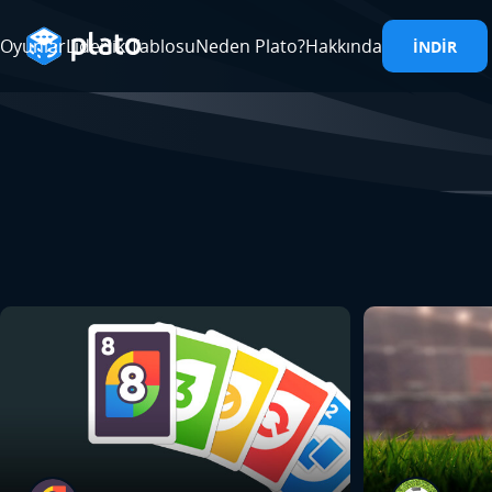
Oyunlar
Liderlik Tablosu
Neden Plato?
Hakkında
İNDIR