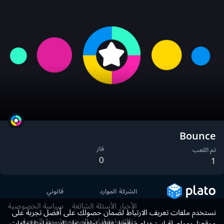
Bounce
فاز
تم اللعب
0
1
الشركة
الموارد
قانوني
الأخبار
الأسئلة الشائعة
سياسة الخصوصية
نستخدم ملفات تعريف الارتباط لضمان حصولك على أفضل تجربة على
وظائف
إرشادات المجتمع
شروط الخدمة
موقعنا. بمواصلة استخدام موقعنا، فإنك توافق على استخدامنا لملفات