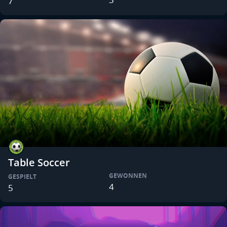
7
Table Soccer
GEWONNEN
GESPIELT
4
5