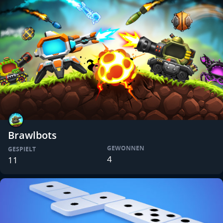
Brawlbots
GEWONNEN
GESPIELT
4
11