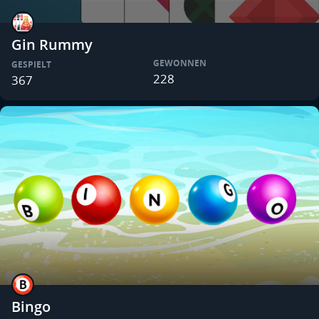
Gin Rummy
GEWONNEN
GESPIELT
228
367
Bingo