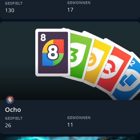
GEWONNEN
GESPIELT
17
130
Ocho
GEWONNEN
GESPIELT
11
26