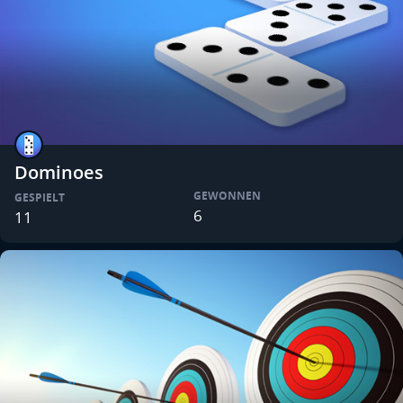
Dominoes
GEWONNEN
GESPIELT
6
11