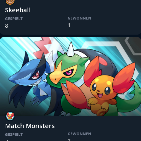
Skeeball
GEWONNEN
GESPIELT
1
8
Match Monsters
GEWONNEN
GESPIELT
3