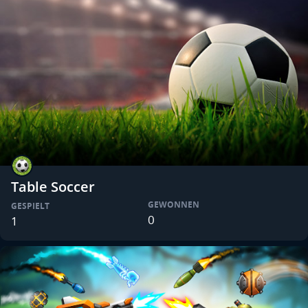
Table Soccer
GEWONNEN
GESPIELT
0
1