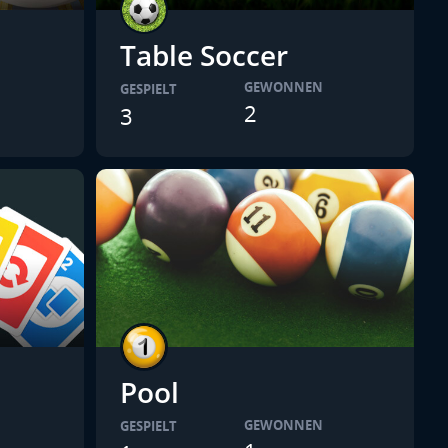
Table Soccer
GEWONNEN
GESPIELT
2
3
Pool
GEWONNEN
GESPIELT