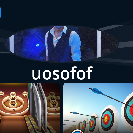
uosofof