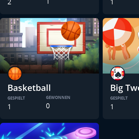
1
2
1
Basketball
Big Tw
GEWONNEN
GESPIELT
GESPIELT
0
1
1