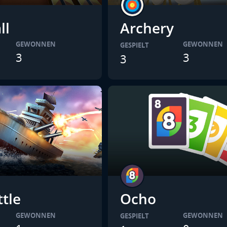
ll
Archery
GEWONNEN
GEWONNEN
GESPIELT
3
3
3
ttle
Ocho
GEWONNEN
GEWONNEN
GESPIELT