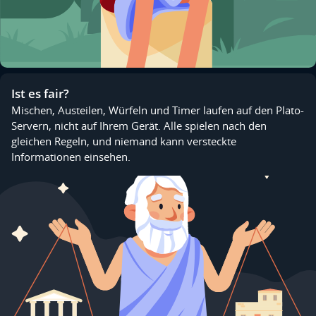
Ist es fair?
Mischen, Austeilen, Würfeln und Timer laufen auf den Plato-
Servern, nicht auf Ihrem Gerät. Alle spielen nach den
gleichen Regeln, und niemand kann versteckte
Informationen einsehen.