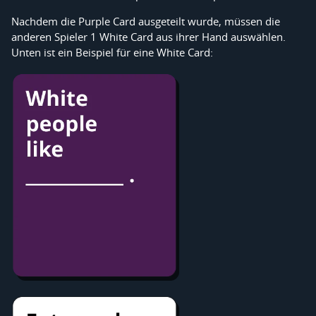
Nachdem die Purple Card ausgeteilt wurde, müssen die
anderen Spieler 1 White Card aus ihrer Hand auswählen.
Unten ist ein Beispiel für eine White Card: