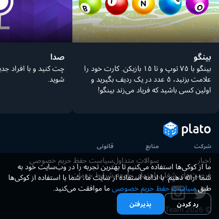
بینگو
صدا
بینگو با ۷۵ توپ و تا ۱۵ بازیکن. کارت خود را
چت کنید و با افراد جد
علامت بزنید، ۵ عدد در یک ردیف بگیرید و
شوید.
اولین کسی باشید که فریاد می‌زند بینگو!
شرکت
منابع
قانونی
اخبار
سوالات متداول
سیاست حفظ حریم خصوصی
ما از کوکی‌ها استفاده می‌کنیم تا بهترین تجربه را در وب‌سایت خود به
فرصت‌های شغلی
راهنمای جامعه
شرایط خدمات
شما ارائه دهیم. با ادامه استفاده از سایت ما، شما با استفاده از کوکی‌ها
طبق
سیاست حفظ حریم خصوصی
ما موافقت می‌کنید.
رد کردن
پذیرفتن
Plato Team.
2026
©