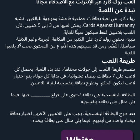
العب روك كارد عبر الإنترنت مع الأصدقاء مجانًا
نبذة عن اللعبة
روك كارد هي لعبة بطاقات جماعية فاحشة وموجهة للبالغين، تشبه
Cards Against Humanity. يمكن لعبها من 3 إلى 5 لاعبين، لأن
اللعب بلاعبين فقط سيكون سيئًا للغاية.
تنبيه: تحتوي روك كارد على الكثير من الفكاهة الجريئة وغير اللائقة
سياسيًا. القُصّر ومن قد تسيئهم هذه الأنواع من المحتوى
يجب ألا
يلعبوا
اللعبة.
طريقة اللعب
تنقسم طريقة اللعب إلى جولات مختلفة. عند بدء اللعبة، يحصل كل
لاعب على 7 بطاقات بيضاء عشوائية. في بداية كل جولة، يتم اختيار
لاعب ليكون الحكم، ويطرح بطاقة بنفسجية لبقية اللاعبين.
البطاقة البنفسجية هي بطاقة تحتوي على فراغ _________ فيها. فيما
يلي مثال على بطاقة بنفسجية:
بعد طرح البطاقة البنفسجية، يجب على اللاعبين الآخرين اختيار بطاقة
بيضاء واحدة من أيديهم. فيما يلي مثال على بطاقة بيضاء: