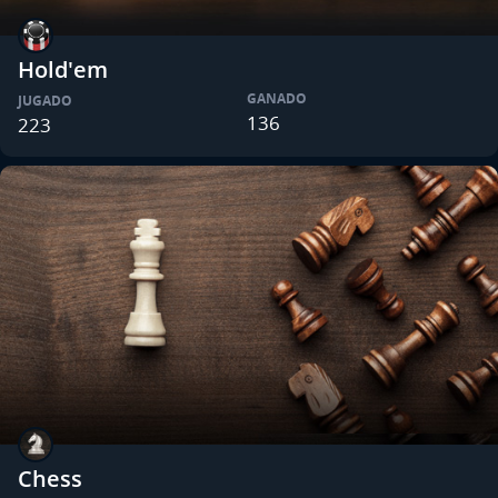
Hold'em
GANADO
JUGADO
136
223
Chess