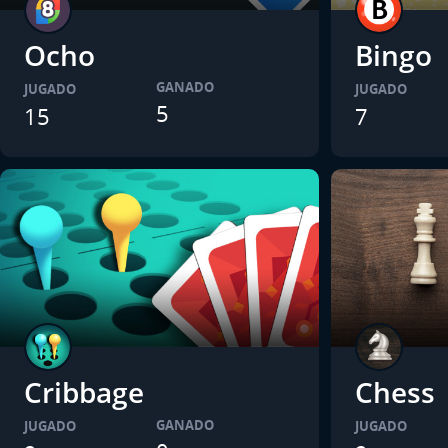
Ocho
Bingo
GANADO
JUGADO
JUGADO
5
15
7
Cribbage
Chess
GANADO
JUGADO
JUGADO