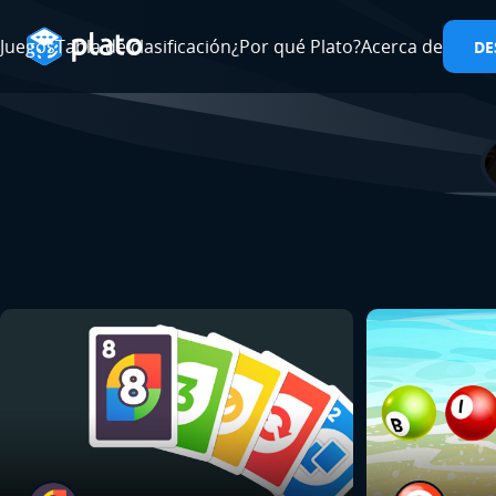
Juegos
Tabla de clasificación
¿Por qué Plato?
Acerca de
DE