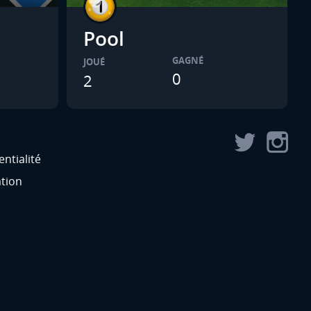
Pool
GAGNÉ
JOUÉ
0
2
entialité
ation