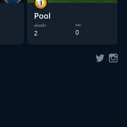
Pool
ชนะ
เล่นแล้ว
0
2