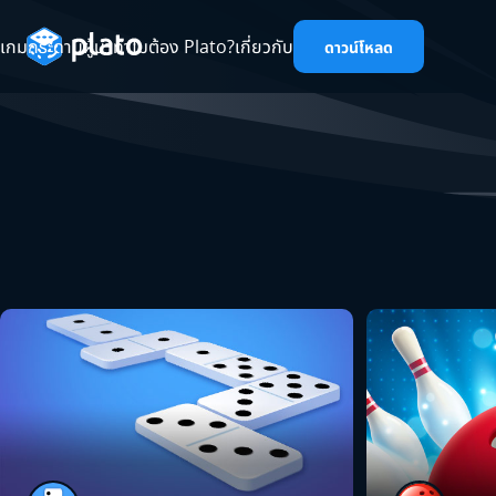
เกม
กระดานผู้นำ
ทำไมต้อง Plato?
เกี่ยวกับ
ดาวน์โหลด