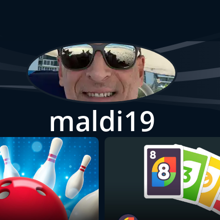
maldi19