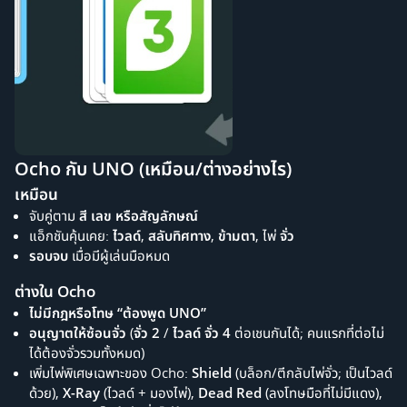
Ocho กับ UNO (เหมือน/ต่างอย่างไร)
เหมือน
จับคู่ตาม
สี เลข หรือสัญลักษณ์
แอ็กชันคุ้นเคย:
ไวลด์
,
สลับทิศทาง
,
ข้ามตา
, ไพ่
จั่ว
รอบจบ
เมื่อมีผู้เล่นมือหมด
ต่างใน Ocho
ไม่มีกฎหรือโทษ “ต้องพูด UNO”
อนุญาตให้ซ้อนจั่ว
(
จั่ว 2
/
ไวลด์ จั่ว 4
ต่อเชนกันได้; คนแรกที่ต่อไม่
ได้ต้องจั่วรวมทั้งหมด)
เพิ่มไพ่พิเศษเฉพาะของ Ocho:
Shield
(บล็อก/ตีกลับไพ่จั่ว; เป็นไวลด์
ด้วย),
X-Ray
(ไวลด์ + มองไพ่),
Dead Red
(ลงโทษมือที่ไม่มีแดง),