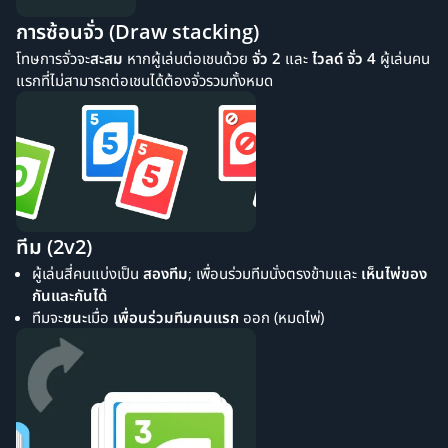
การซ้อนจั่ว (Draw stacking)
โทษการจั่วจะ
สะสม
หากผู้เล่นต่อเชนด้วย
จั่ว 2
และ
ไวลด์ จั่ว 4
ผู้เล่นคน
แรกที่ไม่สามารถต่อเชนได้ต้องจั่วรวมทั้งหมด
ทีม (2v2)
ผู้เล่นสี่คนแบ่งเป็น
สองทีม
; เพื่อนร่วมทีมนั่งตรงข้ามและ
เห็นไพ่ของ
กันและกันได้
ทีมจะ
ชนะ
เมื่อ
เพื่อนร่วมทีมคนแรก
ออก (หมดไพ่)