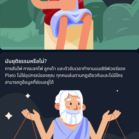
มันยุติธรรมหรือไม่?
การสับไพ่ การแจกไพ่ ลูกเต๋า และตัวจับเวลาทำงานบนเซิร์ฟเวอร์ของ
Plato ไม่ใช่อุปกรณ์ของคุณ ทุกคนเล่นตามกฎเดียวกันและไม่มีใคร
สามารถดูข้อมูลที่ซ่อนอยู่ได้