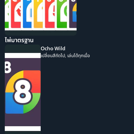
ไพ่มาตรฐาน
Ocho Wild
เปลี่ยนสีถัดไป; เล่นได้ทุกเมื่อ