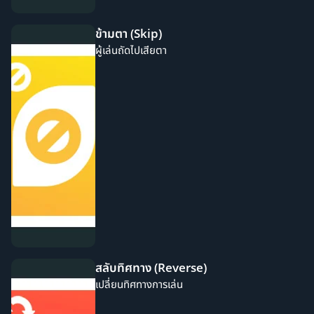
ข้ามตา (Skip)
ผู้เล่นถัดไปเสียตา
สลับทิศทาง (Reverse)
เปลี่ยนทิศทางการเล่น