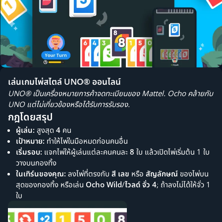
เล่นเกมไพ่สไตล์ UNO® ออนไลน์
UNO® เป็นเครื่องหมายการค้าจดทะเบียนของ Mattel. Ocho คล้ายกับ
UNO แต่ไม่เกี่ยวข้องหรือได้รับการรับรอง.
กฎโดยสรุป
ผู้เล่น:
สูงสุด
4
คน
เป้าหมาย:
ทำให้ไพ่ในมือหมดก่อนคนอื่น
เริ่มรอบ:
แจกไพ่ให้ผู้เล่นแต่ละคนคนละ
8
ใบ แล้วเปิดไพ่เริ่มต้น 1 ใบ
วางบนกองทิ้ง
ในเทิร์นของคุณ:
ลงไพ่ที่ตรงกับ
สี
เลข
หรือ
สัญลักษณ์
ของไพ่บน
สุดของกองทิ้ง หรือเล่น
Ocho Wild
/
ไวลด์ จั่ว 4
; ถ้าลงไม่ได้ให้จั่ว 1
ใบ