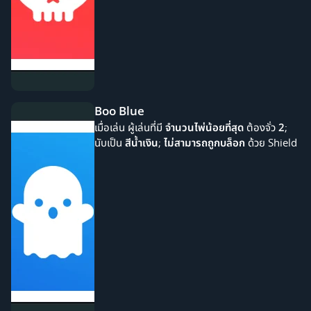
Boo Blue
เมื่อเล่น ผู้เล่นที่มี
จำนวนไพ่น้อยที่สุด
ต้องจั่ว
2
;
นับเป็น
สีน้ำเงิน
;
ไม่สามารถถูกบล็อก
ด้วย Shield