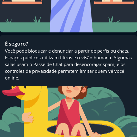
É seguro?
Você pode bloquear e denunciar a partir de perfis ou chats.
Espaços públicos utilizam filtros e revisão humana. Algumas
salas usam o Passe de Chat para desencorajar spam, e os
controles de privacidade permitem limitar quem vê você
online.