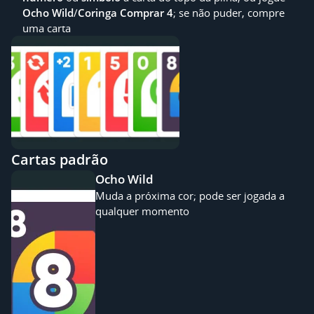
Ocho Wild
/
Coringa Comprar 4
; se não puder, compre
uma carta
Cartas padrão
Ocho Wild
Muda a próxima cor; pode ser jogada a
qualquer momento