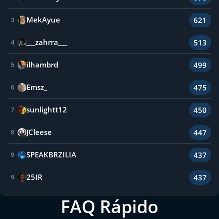
MekAyue
621
3
___zahrra___
513
4
ilhambrd
499
5
Emsz_
475
6
sunlightt12
450
7
JCleese
447
8
SPEAKBRZILIA
437
9
25IR
437
9
FAQ Rápido