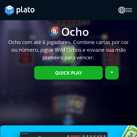
Ocho
Ocho com até 6 jogadores. Combine cartas por cor
ou número, jogue Wild Ochos e esvazie sua mão
primeiro para vencer.
QUICK PLAY