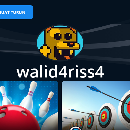
MUAT TURUN
walid4riss4