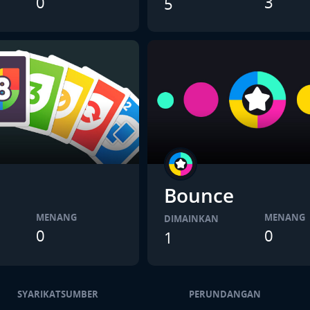
0
3
5
Bounce
MENANG
MENANG
DIMAINKAN
0
0
1
SYARIKAT
SUMBER
PERUNDANGAN