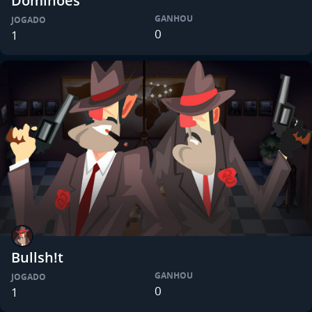
Dominoes
GANHOU
JOGADO
0
1
Bullsh!t
GANHOU
JOGADO
0
1