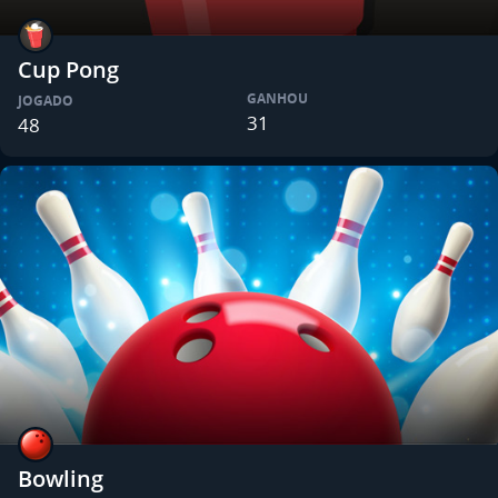
Cup Pong
GANHOU
JOGADO
31
48
Bowling