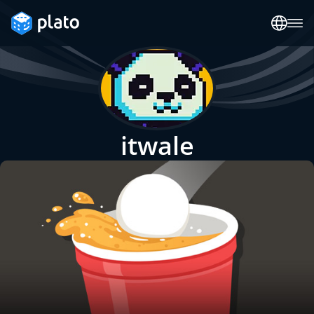
itwale