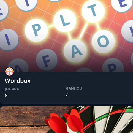
Wordbox
GANHOU
JOGADO
4
6