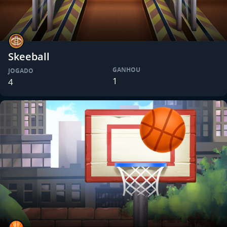
Skeeball
GANHOU
JOGADO
1
4