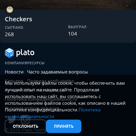
Checkers
ВЫИГРАЛ
СЫГРАНО
104
268
КОМПАНИЯ
РЕСУРСЫ
Новости
Часто задаваемые вопросы
Карьера
Правила сообщества
Мы используем файлы cookie, чтобы обеспечить вам
лучший опыт на нашем сайте. Продолжая
ЮРИДИЧЕСКАЯ ИНФОРМАЦИЯ
использовать наш сайт, вы соглашаетесь с
Политика конфиденциальности
использованием файлов cookie, как описано в нашей
Условия использования
Политике конфиденциальности.
Политика
конфиденциальности
ОТКЛОНИТЬ
ПРИНЯТЬ
©
2026
Plato Team.